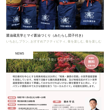
醤油蔵見学とマイ醤油づくり（みたらし団子付き)
いちおしプラン
,
おすすめアクティビティ
,
食を楽しむ
,
食を楽しむ
NEWS