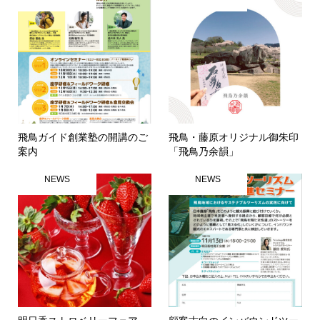
飛鳥ガイド創業塾の開講のご
飛鳥・藤原オリジナル御朱印
案内
「飛鳥乃余韻」
NEWS
NEWS