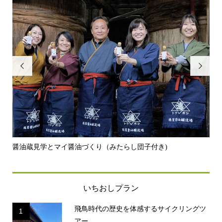


醤油蔵見学とマイ醤油づくり（みたらし団子付き)
飛
いちおしプラン
飛鳥時代の歴史を体感するサイクリングツ
1
アー