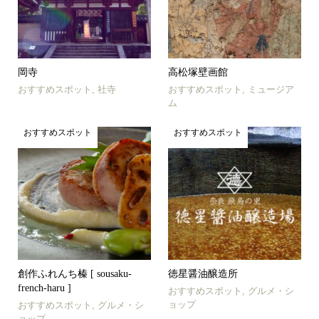
岡寺
高松塚壁画館
おすすめスポット
,
社寺
おすすめスポット
,
ミュージア
ム
おすすめスポット
おすすめスポット
創作ふれんち榛 [ sousaku-
徳星醤油醸造所
french-haru ]
おすすめスポット
,
グルメ・シ
ョップ
おすすめスポット
,
グルメ・シ
ョップ